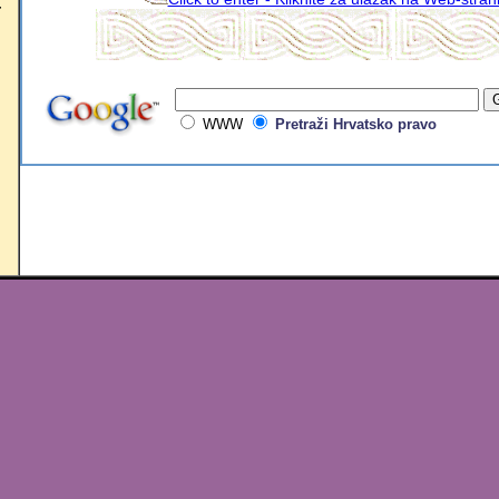
,
WWW
Pretraži Hrvatsko pravo