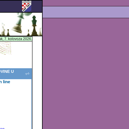
ak, 7. kolovoza 2026.
VINE U
line
ice