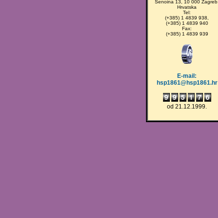
Šenoina 13, 10 000 Zagreb
Hrvatska
Tel:
(+385) 1 4839 938,
(+385) 1 4839 940
Fax:
(+385) 1 4839 939
E-mail:
hsp1861@hsp1861.hr
od 21.12.1999.