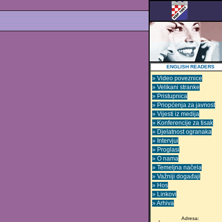
ENGLISH READERS
» Video poveznice
» Velikani stranke
» Pristupnica
» Priopćenja za javnost
» Vijesti iz medija
» Konferencije za tisak
» Djelatnost ogranaka
» Intervjui
» Proglasi
» O nama
» Temeljna načela
» Važniji događaji
» Hos
» Linkovi
» Arhiva
Adresa: