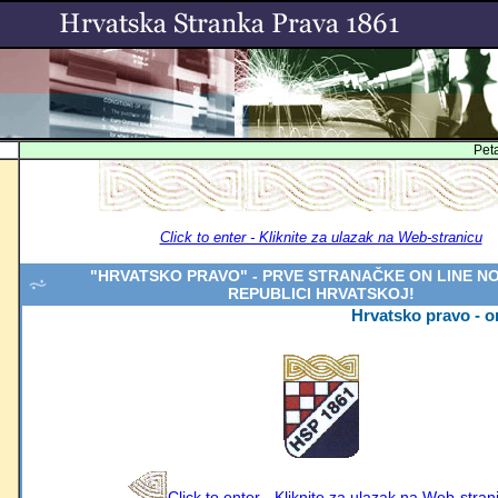
Pet
Click to enter - Kliknite za ulazak na Web-stranicu
"HRVATSKO PRAVO" - PRVE STRANAČKE ON LINE NO
REPUBLICI HRVATSKOJ!
Hrvatsko pravo - on 
Click to enter - Kliknite za ulazak na Web-stran